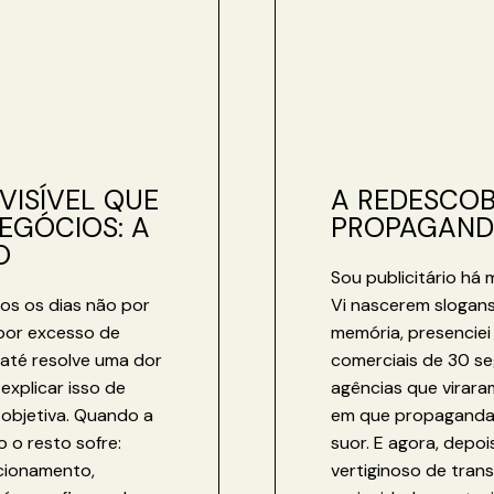
VISÍVEL QUE
A REDESCOB
EGÓCIOS: A
PROPAGAND
O
Sou publicitário há
os os dias não por
Vi nascerem slogan
por excesso de
memória, presenciei
até resolve uma dor
comerciais de 30 se
explicar isso de
agências que virara
e objetiva. Quando a
em que propaganda e
 o resto sofre:
suor. E agora, depoi
icionamento,
vertiginoso de tran