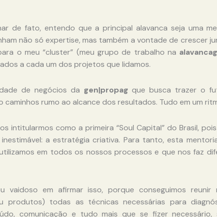
r de fato, entendo que a principal alavanca seja uma ment
nham não só expertise, mas também a vontade de crescer 
para o meu “cluster” (meu grupo de trabalho na
alavanca
ados a cada um dos projetos que lidamos.
idade de negócios da
gen|propag
que busca trazer o fu
o caminhos rumo ao alcance dos resultados. Tudo em um rit
os intitularmos como a primeira “Soul Capital” do Brasil, poi
inestimável: a estratégia criativa. Para tanto, esta mentor
 utilizamos em todos os nossos processos e que nos faz dif
u vaidoso em afirmar isso, porque conseguimos reunir
 produtos) todas as técnicas necessárias para diagnóst
do, comunicação e tudo mais que se fizer necessário, se