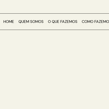
Ir
para
o
conteúdo
HOME
QUEM SOMOS
O QUE FAZEMOS
COMO FAZEMO