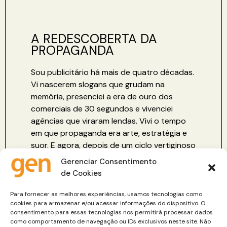
A REDESCOBERTA DA
PROPAGANDA
Sou publicitário há mais de quatro décadas.
Vi nascerem slogans que grudam na
memória, presenciei a era de ouro dos
comerciais de 30 segundos e vivenciei
agências que viraram lendas. Vivi o tempo
em que propaganda era arte, estratégia e
suor. E agora, depois de um ciclo vertiginoso
de transformações, vejo — com curiosidade
Gerenciar Consentimento
e entusiasmo — o mundo voltar os olhos
de Cookies
para aquilo que chamo de propaganda real.
Para fornecer as melhores experiências, usamos tecnologias como
Leia mais »
cookies para armazenar e/ou acessar informações do dispositivo. O
consentimento para essas tecnologias nos permitirá processar dados
como comportamento de navegação ou IDs exclusivos neste site. Não